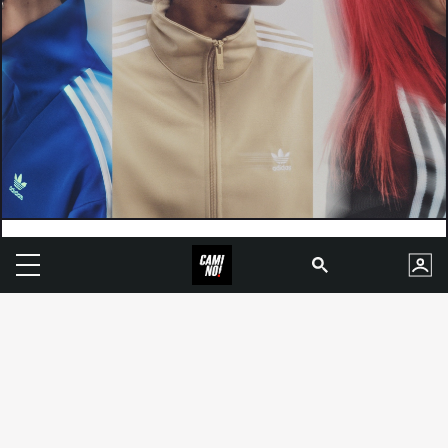
Communi-tee, l'opportunité
par adidas & Camino TV
La veste légendaire adidas firebird
comme support pour la saison 2 du
concours communi-tee.
Participe pour tenter de gagner 2000€
cash, un pourcentage des ventes et un
voyage au siège d'adidas pour créer le
sample de ton produit.