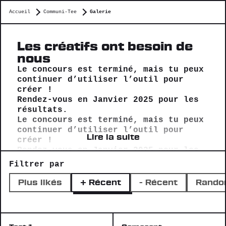
Accueil
Communi-Tee
Galerie
Les créatifs ont besoin de
nous
Le concours est terminé, mais tu peux
continuer d’utiliser l’outil pour
créer !
Rendez-vous en Janvier 2025 pour les
résultats.
Le concours est terminé, mais tu peux
continuer d’utiliser l’outil pour
Lire la suite
créer !
Rendez-vous en Janvier 2025 pour les
résultats.
Filtrer par
La galerie met en lumière les
créations de tous les créatifs. Elle
Plus likés
+ Récent
- Récent
Rand
révèle les histoires derrière chaque
veste pour leur donner plus de
visibilité.
Sans spectateur, un artiste n’existe