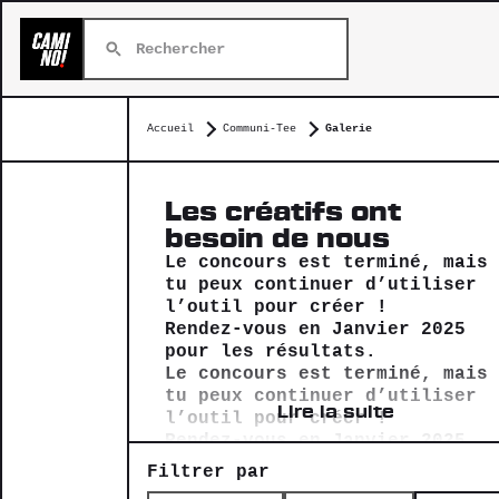
Accueil
Communi-Tee
Galerie
Les créatifs ont
besoin de nous
Le concours est terminé, mais
tu peux continuer d’utiliser
l’outil pour créer !
Rendez-vous en Janvier 2025
pour les résultats.
Le concours est terminé, mais
tu peux continuer d’utiliser
Lire la suite
l’outil pour créer !
Rendez-vous en Janvier 2025
pour les résultats.
Filtrer par
La galerie met en lumière les