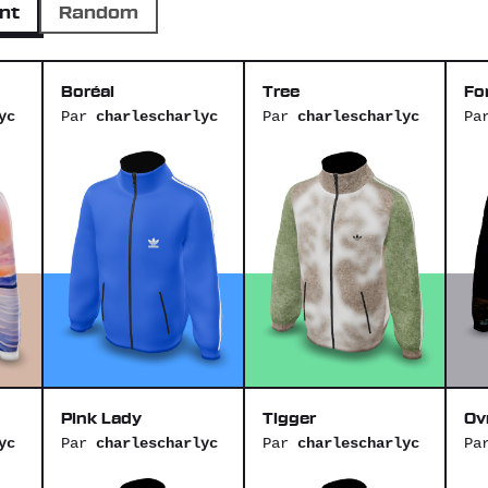
nt
Random
Boréal
Tree
Fo
yc
Par
charlescharlyc
Par
charlescharlyc
Pa
Pink Lady
Tigger
Ov
yc
Par
charlescharlyc
Par
charlescharlyc
Pa