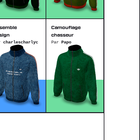
semble
Camouflage
sign
chasseur
r
charlescharlyc
Par
Papo