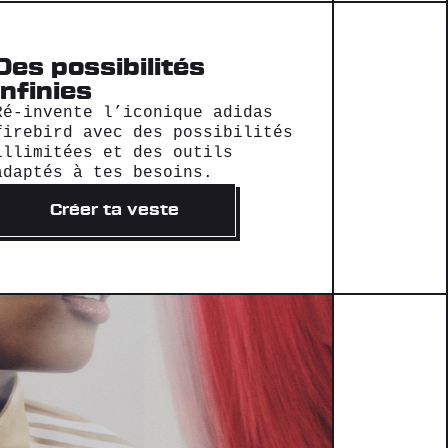
Des possibilités
infinies
Ré-invente l’iconique adidas
firebird avec des possibilités
illimitées et des outils
adaptés à tes besoins.
Créer ta veste