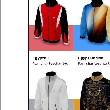
Egypte I
Egypt Ancien
Par
charlescharlyc
Par
charlescharl