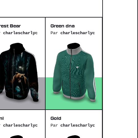
rest Bear
Green dna
r
charlescharlyc
Par
charlescharlyc
ni
Gold
r
charlescharlyc
Par
charlescharlyc