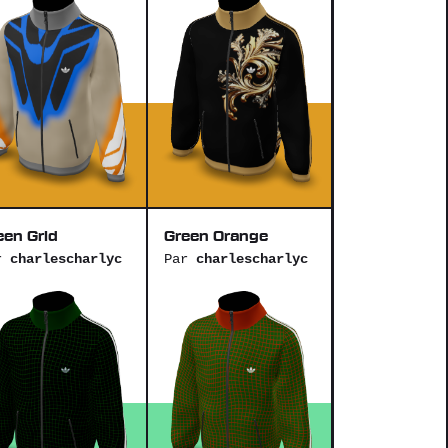
een Grid
Green Orange
r
charlescharlyc
Par
charlescharlyc