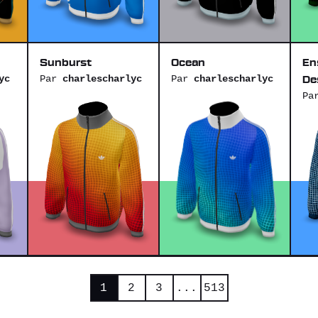
Sunburst
Ocean
En
yc
Par
charlescharlyc
Par
charlescharlyc
De
Pa
1
2
3
...
513