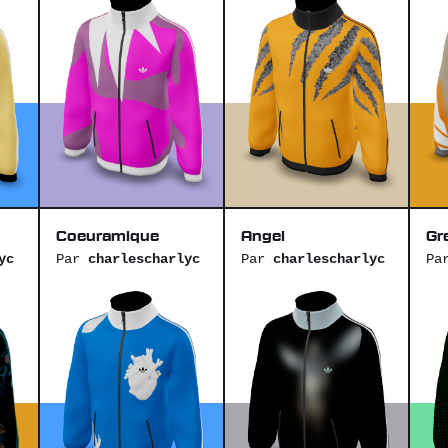
Coeuramique
Angel
Gr
yc
Par
charlescharlyc
Par
charlescharlyc
Pa