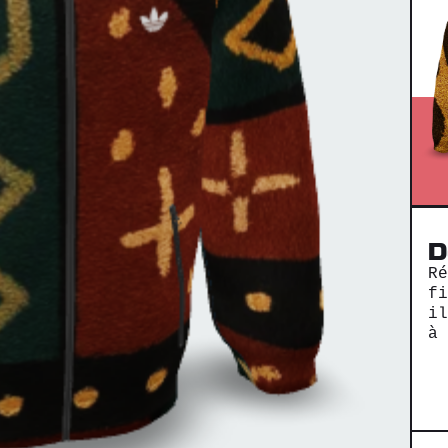
D
R
f
i
à