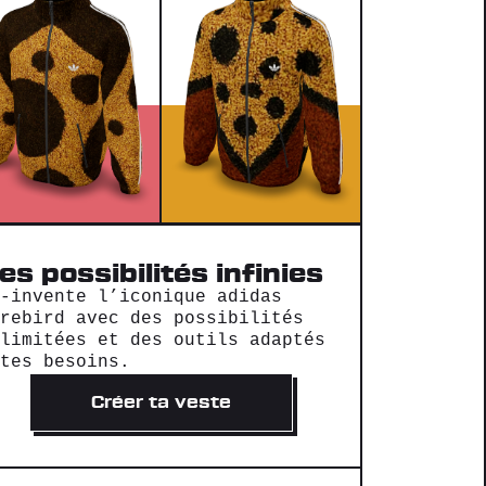
es possibilités infinies
é-invente l’iconique adidas
irebird avec des possibilités
llimitées et des outils adaptés
 tes besoins.
Créer ta veste