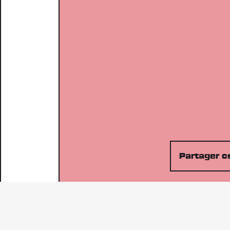
Partager ce
Communi-tee c’est
quoi ?
Une opportunité de faire