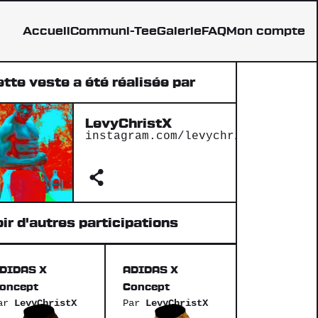
Accueil
Communi-Tee
Galerie
FAQ
Mon compte
tte veste a été réalisée par
LevyChristX
instagram.com/levychristianpambi
ir d'autres participations
DIDAS X
ADIDAS X
oncept
Concept
ar
LevyChristX
Par
LevyChristX