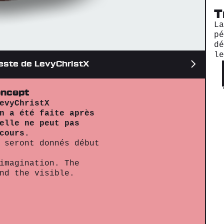
T
L
p
d
l
veste de LevyChristX
ncept
evyChristX
n a été faite après
elle ne peut pas
cours.
 seront donnés début
imagination. The
nd the visible.