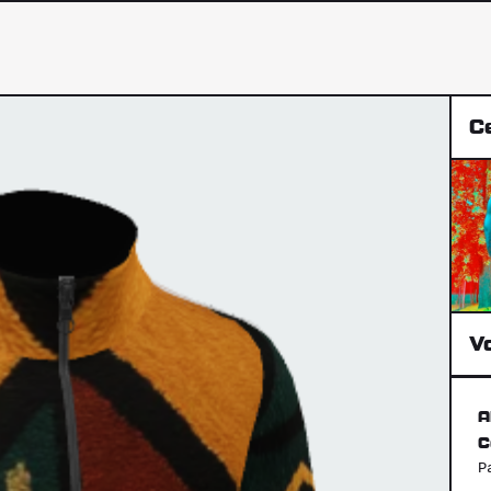
Ce
Vo
A
C
P