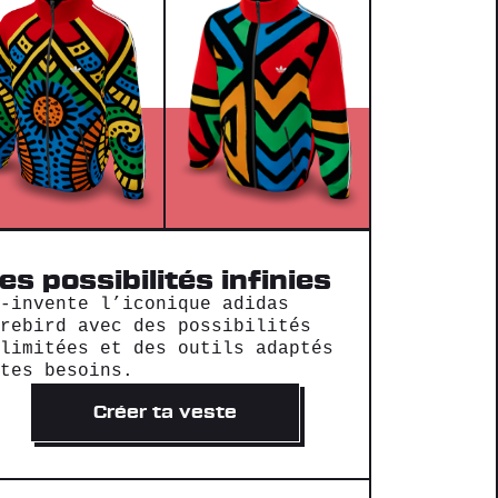
es possibilités infinies
é-invente l’iconique adidas
irebird avec des possibilités
llimitées et des outils adaptés
 tes besoins.
Créer ta veste