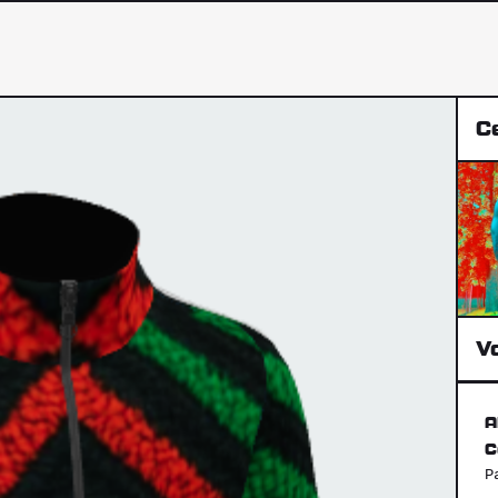
Ce
Vo
A
C
P