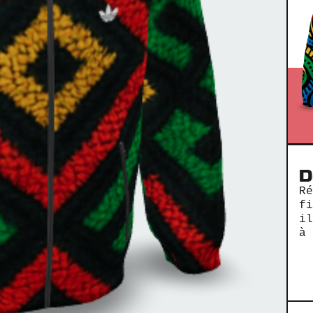
D
R
f
i
à