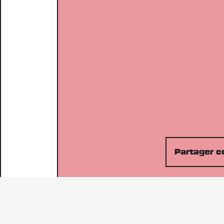
Partager ce
Communi-tee c’est
quoi ?
Une opportunité de faire