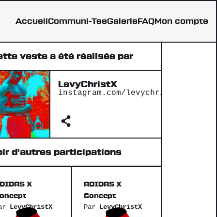
Accueil
Communi-Tee
Galerie
FAQ
Mon compte
tte veste a été réalisée par
LevyChristX
instagram.com/levychristianpambi
ir d'autres participations
DIDAS X
ADIDAS X
oncept
Concept
ar
LevyChristX
Par
LevyChristX