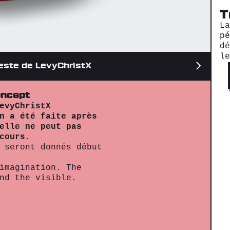
T
L
p
d
l
veste de LevyChristX
ncept
evyChristX
n a été faite après
elle ne peut pas
cours.
 seront donnés début
imagination. The
nd the visible.